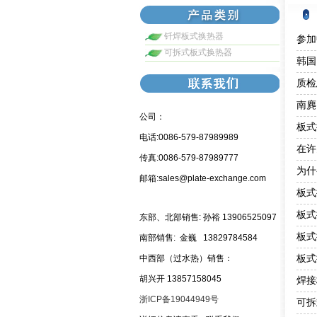
钎焊板式换热器
参加
可拆式板式换热器
韩国
质检
南麂
公司：
板式
电话:0086-579-87989989
在许
传真:0086-579-87989777
为什
邮箱:sales@plate-exchange.com
板式
板式
东部、北部销售: 孙裕 13906525097
板式
南部销售:
金巍 13829784584
板式
中西部（过水热）销售：
胡兴开 13857158045
焊接
浙ICP备19044949号
可拆